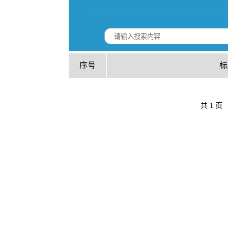
序号
标
共 1 页