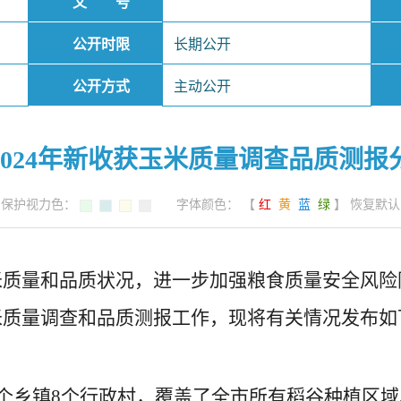
文 号
公开时限
长期公开
公开方式
主动公开
2024年新收获玉米质量调查品质测报
保护视力色：
字体颜色： 【
红
黄
蓝
绿
】
恢复默认
玉米质量和品质状况，进一步加强粮食质量安全风
玉米质量调查和品质测报工作，现将有关情况发布如
及4个乡镇8个行政村，覆盖了全市所有稻谷种植