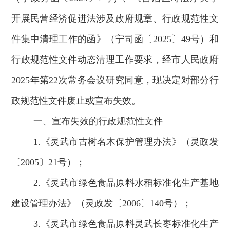
开展民营经济促进法涉及政府规章、行政规范性文
件集中清理工作的函》（宁司函〔
2025
〕
49
号）
和
行政规范性文件动态清理
工作要求
，
经
市人民政府
202
5
年第
22
次常务会议
研究同意
，现决定
对
部分
行
政规范性文件
废止或宣布失效。
一、
宣布失效的行政规范性文件
1.
《灵武市古树名木保护管理办法》（灵政发
〔
2005
〕
21
号）
；
2.
《灵武市绿色食品原料水稻标准化生产基地
建设管理办法》（灵政发〔
2006
〕
140
号）
；
3.
《灵武市绿色食品原料灵武长枣标准化生产