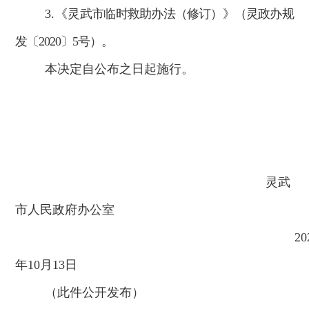
3.
《灵
武市临时救助办法（修订）》（灵政办规
发〔
2020
〕
5
号）
。
本决定自公布之日起施行
。
灵武
市人民政府
办公室
20
年
10
月
13
日
（此件公开发布）