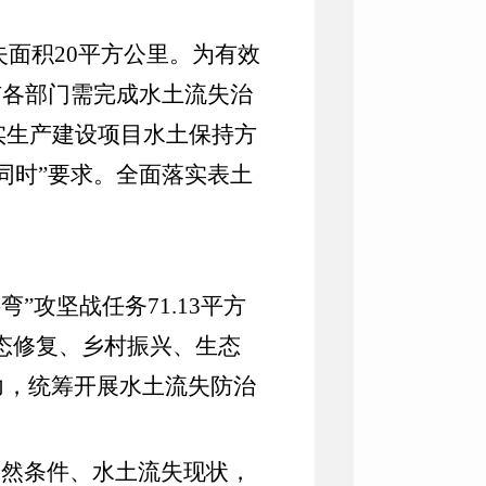
失面积
20
平方公里。为有效
市各部门
需
完成水土流失治
实生产建设项目水土保持方
同时
”
要求。全面落实表土
字弯
”
攻坚战任务
71.13
平方
态修复、乡村振兴、生态
力，统筹开展水土流失防治
自然条件、水土流失现状，