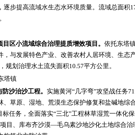
，逐步提高流域水生态水环境质量。流域总面积
1
。
项目区小流域综合治理提质增效项目。
依托东塔
件，与发展特色产业、改善农村人居环境、生态
，规划治理水土流失面积
10.57
平方公里。
东塔镇
与防沙治沙工程。
实施黄河
“
几字弯
”
攻坚战任务
71
林、草原、湿地、荒漠生态保护修复和盐碱地综
目标任务
，
全面落实
“三北”工程林草湿荒一体化
果项目、库布齐沙漠
—
毛乌素沙地沙化土地综合治