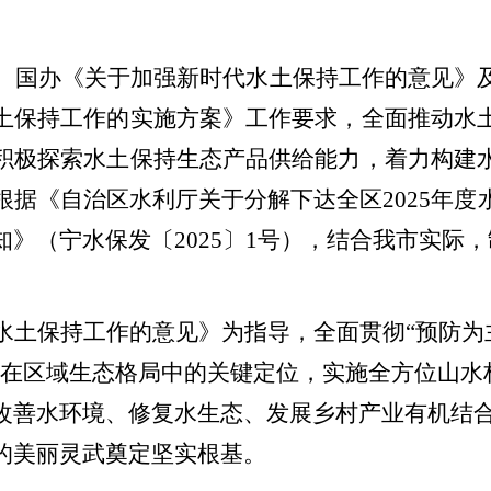
、国办《关于加强新时代水土保持工作的意见》
土保持工作的实施方案》工作
要求
，
全面
推动水
积极探索
水土保持生态产品供给能力
，
着力构建
根据《自治区水利厅关于分解下达全区
2025
年度
知》（宁水保发〔
202
5
〕
1
号），
结合我市实际，
水土保持工作的意见》为
指导
，全面贯彻
“
预防为
在区域生态格局中的关键定位，实施全方位
山水
改善水环境、修复水生态、发展乡村产业有机结
的美丽灵武
奠定
坚实根基。