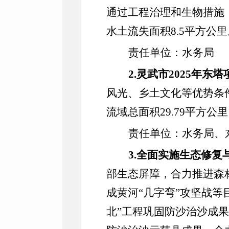
通过工程治理和生物措施
水土流失面积
8.5
平方公里
责任单位：水务局
2.
灵武市
2025
年东塔
风光、乡土文化等优势条
流域总面积
29.79
平方公里
责任单位：水务局、
3.
全面实施生态修复
部生态屏障
，
合力推进森
成黄河
“
几字弯
”
攻坚战等
北”工程巩固防沙治沙成