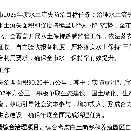
市
202
5
年度水土流失防治目标任务：治理水土流
水土流失面积和强度持续呈现
“
双下降
”
态势，全
化
、
全覆盖开展水土保持遥感监管工作，依法落
征收、自主验收报备制度，严格落实水土保持
“
三
合利用要求，
确保
全市水土保持率有效提升。
工作
失治理面积
90.20
平方公里，
其中：实施黄河
“
几
07
平方公里
。积极争取生态建设、国土绿化、生
金，鼓励引导社会资本参与，增加投入、形成合
生态建设，确保年底全面完成治理任务。
域综合治理项目。
综合考虑白土岗乡和养殖园区