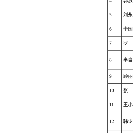
4
郭淑
5
刘永
6
李国
7
罗 
8
李自
9
顾丽
10
张 
11
王小
12
韩少