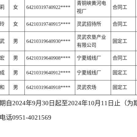
青铜峡黄河电
莉
女
64210319740922****
合同工
视厂
玲
女
64210319740915****
灵武招待所
合同工
灵武农垦产业
武
男
64210319640930****
固定工
有限公司
宏
男
64210319640908****
宁夏绒线厂
合同工
成
男
64210319640912****
宁夏绒线厂
固定工
和
男
64210319640918****
灵武农场
固定工
期自2024年9月30日起至2024年10月11日止（
话0951-4021569