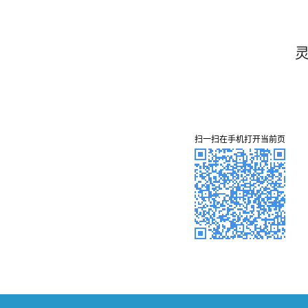
灵武市社会保险事
2024年9月
扫一扫在手机打开当前页