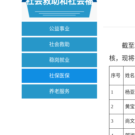
社会救助和社会福
利
公益事业
社会救助
截至
核，现将
稳岗就业
社保医保
序号
姓名
养老服务
1
杨亚
2
黄宝
3
尚文