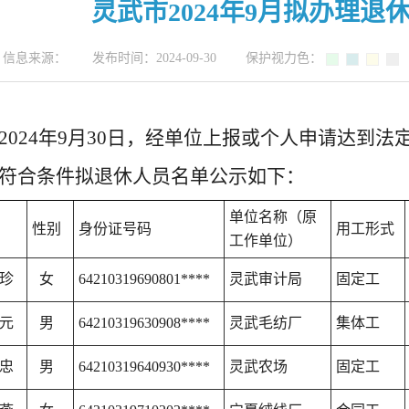
灵武市2024年9月拟办理退
信息来源： 发布时间：2024-09-30 保护视力色：
2024年9月30日，经单位上报或个人申请达到
符合条件拟退休人员名单公示如下：
单位名称（原
性别
身份证号码
用工形式
工作单位）
珍
女
64210319690801****
灵武审计局
固定工
元
男
64210319630908****
灵武毛纺厂
集体工
忠
男
64210319640930****
灵武农场
固定工