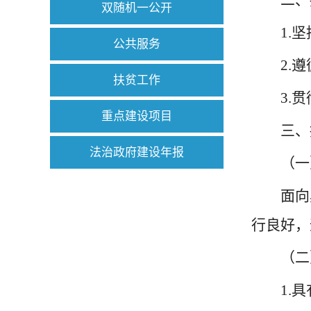
二、
双随机一公开
1.
公共服务
2.
扶贫工作
3.
重点建设项目
三、
法治政府建设年报
（一
面向
行良好，
（二
1.