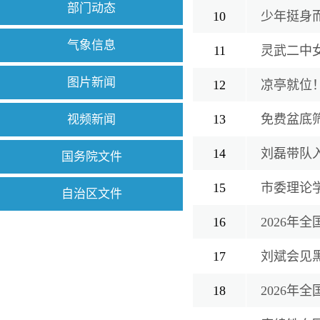
部门动态
10
少年挺身
气象信息
11
灵武二中
图片新闻
12
族团结友谊
凉亭就位！
13
免费盆底
视频新闻
14
刘磊带队
国务院文件
15
市委理论
自治区文件
16
2026年
17
刘斌会见
18
2026年