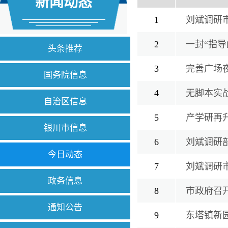
新闻动态
1
刘斌调研
2
一封“指导
头条推荐
3
完善广场
国务院信息
4
无脚本实战
自治区信息
5
产学研再
银川市信息
6
刘斌调研
今日动态
7
刘斌调研
政务信息
8
市政府召开
通知公告
9
东塔镇新