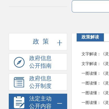
·
机构职能
·
规划信息
·
行政权力运行
·
预决算公开
·
政策解读
行政事业性收费
政 策
·
议案建议提案办理情况
文字解读：《灵
·
政府信息
政府采购
文字解读：《灵
公开指南
·
公务员招考
一图读懂：《灵
·
政府信息
重大行政决策
一图读懂：《灵
公开制度
·
重点领域信息公开
一图读懂：《灵
·
法定主动
社会公益事业建设
一图读懂：《灵武
·
公开内容
公共资源配置